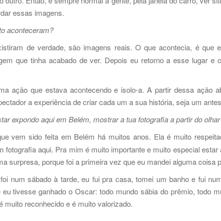
 outro. Então, é sempre normal a gente, pela janela do carro, ver
rdar essas imagens.
ato aconteceram?
stiram de verdade, são imagens reais. O que acontecia, é que 
gem que tinha acabado de ver. Depois eu retorno a esse lugar 
ma ação que estava acontecendo e isolo-a. A partir dessa ação abs
ectador a experiência de criar cada um a sua história, seja um antes
ar expondo aqui em Belém, mostrar a tua fotografia a partir do olha
que vem sido feita em Belém há muitos anos. Ela é muito respeitada 
 fotografia aqui. Pra mim é muito importante e muito especial estar
uma surpresa, porque foi a primeira vez que eu mandei alguma coisa 
 foi num sábado à tarde, eu fui pra casa, tomei um banho e fui n
 eu tivesse ganhado o Oscar: todo mundo sábia do prêmio, todo mu
é muito reconhecido e é muito valorizado.