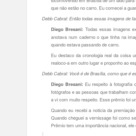
locomovendo em Brasília de um lado para o
que não estão no carro. Eu comecei a gua
Debb Cabral: Então todas essas imagens de f
Diego Bresani:
Todas essas imagens exi
anotava num caderno o que tinha na ima
quando estava passando de carro.
Eu destaco da cronologia real da coisa u
realoco-a em outro lugar e proponho ao esp
Debb Cabral: Você é de Brasília, como que é est
Diego Bresani:
Eu respeito à fotografia 
fotógrafos e as pessoas que trabalham com
a vi com muito respeito. Esse prêmio foi 
Quando eu recebi a noticia da premiação
Quando cheguei a vernissage foi como se
Prêmio tem uma importância nacional, ele 