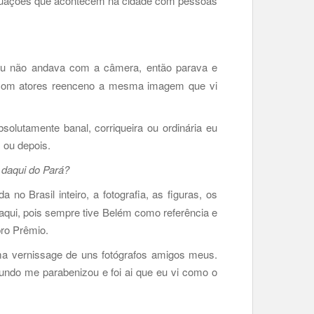
 situações que acontecem na cidade com pessoas
eu não andava com a câmera, então parava e
e com atores reenceno a mesma imagem que vi
olutamente banal, corriqueira ou ordinária eu
 ou depois.
r daqui do Pará?
no Brasil inteiro, a fotografia, as figuras, os
 aqui, pois sempre tive Belém como referência e
pro Prêmio.
uma vernissage de uns fotógrafos amigos meus.
ndo me parabenizou e foi ai que eu vi como o