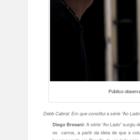
Público observ
Debb Cabral: Em que constitui a série “Ao Lado
Diego Bresani:
A série “Ao Lado” surgiu d
os carros, a partir da ideia de que a co