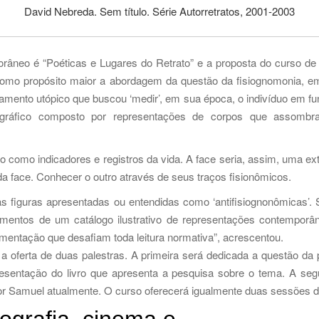
David Nebreda. Sem título. Série Autorretratos, 2001-2003
orâneo é “Poéticas e Lugares do Retrato” e a proposta do curso de
como propósito maior a abordagem da questão da fisiognomonia, e
samento utópico que buscou ‘medir’, em sua época, o indivíduo em fu
áfico composto por representações de corpos que assombram,
 como indicadores e registros da vida. A face seria, assim, uma exte
 da face. Conhecer o outro através de seus traços fisionômicos.
ertas figuras apresentadas ou entendidas como ‘antifisiognonômicas
entos de um catálogo ilustrativo de representações contemporân
imentação que desafiam toda leitura normativa”, acrescentou.
 oferta de duas palestras. A primeira será dedicada a questão da
esentação do livro que apresenta a pesquisa sobre o tema. A seg
 Samuel atualmente. O curso oferecerá igualmente duas sessões de ate