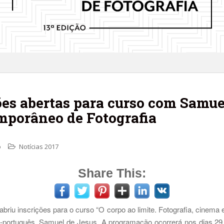
s abertas para curso com Samuel
mporâneo de Fotografia
o
Notícias 2017
Share This:
briu inscrições para o curso “O corpo ao limite. Fotografia, cinema
co-português, Samuel de Jesus. A programação ocorrerá nos dias 29 