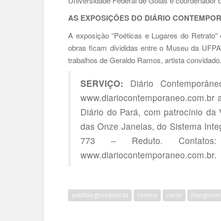
Universidade Federal de Goiás e coordenador d
AS EXPOSIÇÕES DO DIÁRIO CONTEMPO
A exposição “Poéticas e Lugares do Retrato” 
obras ficam divididas entre o Museu da UFPA
trabalhos de Geraldo Ramos, artista convidado.
SERVIÇO:
Diário Contemporâneo
www.diariocontemporaneo.com.br a
Diário do Pará, com patrocínio da
das Onze Janelas, do Sistema Int
773 – Reduto. Contatos: (9
www.diariocontemporaneo.com.br.
antifisiognonômicas
cinema
curso
fisiognomi