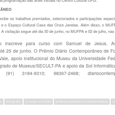
a programação das artes visuais no Centro Cultural UFG.
RÂNEO
exibe os trabalhos premiados, selecionados e participações espec
 e o Espaço Cultural Casa das Onze Janelas. Além disso, o MUFPA 
 A visitação segue até dia 30 de junho, no MUFPA e 02 de julho, na
 inscreve para curso com Samuel de Jesus. As i
té 25 de junho. O Prêmio Diário Contemporâneo de Fot
 Vale, apoio institucional do Museu da Universidade Fe
egrado de Museus/SECULT-PA e apoio da Sol Informátic
1) 3184-9310; 98367-2468; diariocontempor
a
fotografia
O corpo ao limite
práticas extremas contemporâneas
s