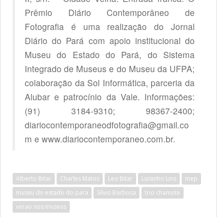
Prêmio Diário Contemporâneo de
Fotografia é uma realização do Jornal
Diário do Pará com apoio institucional do
Museu do Estado do Pará, do Sistema
Integrado de Museus e do Museu da UFPA;
colaboração da Sol Informática, parceria da
Alubar e patrocínio da Vale. Informações:
(91) 3184-9310; 98367-2400;
diariocontemporaneodfotografia@gmail.co
m e www.diariocontemporaneo.com.br.
Alberto Bitar
Charles Matos
Leo Bitar
Luisinho Lins
mep
museu do estado do para
Silvio Barbosa
trio chamote
verao nos museus