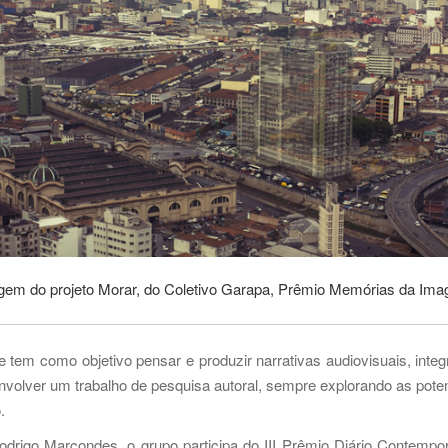
em do projeto Morar, do Coletivo Garapa, Prêmio Memórias da Im
tem como objetivo pensar e produzir narrativas audiovisuais, inte
volver um trabalho de pesquisa autoral, sempre explorando as poten
.
odrigo Marcondes, o grupo participa do III Prêmio Diário Contemp