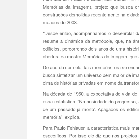
Memórias da Imagem), projeto que busca cri
construções demolidas recentemente na cidade 
meados de 2008.
“
Desde então, acompanhamos o desenrolar das
resume a dinâmica da metrópole, que, na ân
edifícios, percorrendo dois anos de uma hist
abertura da mostra Memórias da Imagem, que 
De acordo com ele, tais memórias ora se encai
busca sintetizar um universo bem maior de im
cima de histórias privadas em nome da transfo
Na década de 1960, a expectativa de vida de
essa estatística. “Na ansiedade do progresso
de um passado já morto’. Apagados os edifíc
memória”, explica.
Para Paulo
Fehlauer, a característica mais ma
específicos. Por isso ele diz que nos projetos