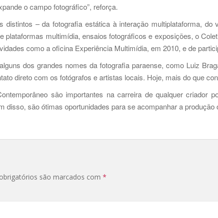
pande o campo fotográfico”, reforça.
istintos – da fotografia estática à interação multiplataforma, do ví
ve plataformas multimídia, ensaios fotográficos e exposições, o Co
tividades como a oficina Experiência Multimídia, em 2010, e de partic
alguns dos grandes nomes da fotografia paraense, como Luiz Brag
tato direto com os fotógrafos e artistas locais. Hoje, mais do que c
ontemporâneo são importantes na carreira de qualquer criador po
lém disso, são ótimas oportunidades para se acompanhar a produção do
brigatórios são marcados com
*