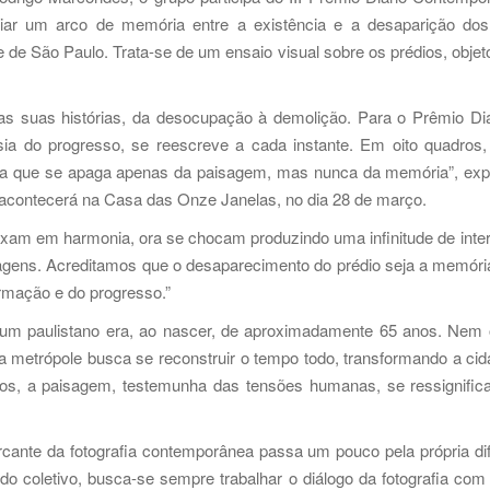
ar um arco de memória entre a existência e a desaparição dos 
de São Paulo. Trata-se de um ensaio visual sobre os prédios, objet
 suas histórias, da desocupação à demolição. Para o Prêmio Diá
sia do progresso, se reescreve a cada instante. Em oito quadro
ória que se apaga apenas da paisagem, mas nunca da memória”, exp
acontecerá na Casa das Onze Janelas, no dia 28 de março.
xam em harmonia, ora se chocam produzindo uma infinitude de inter
agens. Acreditamos que o desaparecimento do prédio seja a memória
rmação e do progresso.”
 um paulistano era, ao nascer, de aproximadamente 65 anos. Nem
, a metrópole busca se reconstruir o tempo todo, transformando a c
ios, a paisagem, testemunha das tensões humanas, se ressignifica
rcante da fotografia contemporânea passa um pouco pela própria dif
 do coletivo, busca-se sempre trabalhar o diálogo da fotografia com 