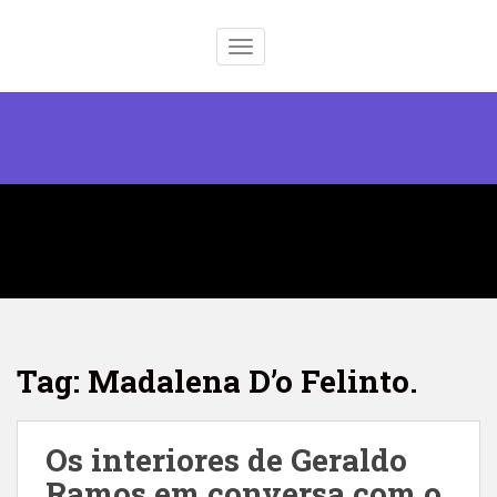
S
k
TOGGLE NAVIGATION
i
p
t
o
m
a
i
n
c
o
n
t
e
Tag: Madalena D’o Felinto.
n
t
Os interiores de Geraldo
Ramos em conversa com o