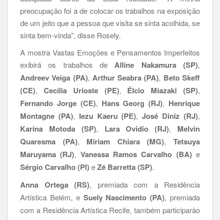
preocupação foi a de colocar os trabalhos na exposição
de um jeito que a pessoa que visita se sinta acolhida, se
sinta bem-vinda”, disse Rosely.
A mostra Vastas Emoções e Pensamentos Imperfeitos
exibirá os trabalhos de
Alline Nakamura (SP)
,
Andreev Veiga (PA)
,
Arthur Seabra (PA)
,
Beto Skeff
(CE)
,
Cecília Urioste (PE)
,
Élcio Miazaki (SP)
,
Fernando Jorge (CE)
,
Hans Georg (RJ)
,
Henrique
Montagne (PA)
,
Iezu Kaeru (PE)
,
José Diniz (RJ)
,
Karina Motoda (SP)
,
Lara Ovídio (RJ)
,
Melvin
Quaresma (PA)
,
Miriam Chiara (MG)
,
Tetsuya
Maruyama (RJ)
,
Vanessa Ramos Carvalho (BA)
e
Sérgio Carvalho (PI)
e
Zé Barretta (SP)
.
Anna Ortega (RS)
, premiada com a Residência
Artística Belém, e
Suely Nascimento (PA)
, premiada
com a Residência Artística Recife, também participarão