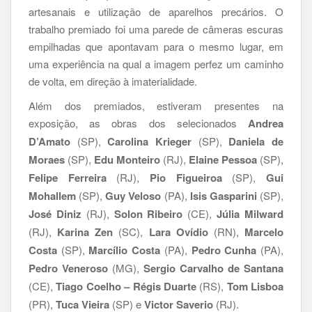
artesanais e utilização de aparelhos precários. O
trabalho premiado foi uma parede de câmeras escuras
empilhadas que apontavam para o mesmo lugar, em
uma experiência na qual a imagem perfez um caminho
de volta, em direção à imaterialidade.
Além dos premiados, estiveram presentes na
exposição, as obras dos selecionados
Andrea
D’Amato
(SP),
Carolina Krieger
(SP),
Daniela de
Moraes
(SP),
Edu Monteiro
(RJ),
Elaine Pessoa
(SP),
Felipe Ferreira
(RJ),
Pio Figueiroa
(SP),
Gui
Mohallem
(SP),
Guy Veloso
(PA),
Isis Gasparini
(SP),
José Diniz
(RJ),
Solon Ribeiro
(CE),
Júlia Milward
(RJ),
Karina Zen
(SC),
Lara Ovídio
(RN),
Marcelo
Costa
(SP),
Marcílio Costa
(PA),
Pedro Cunha
(PA),
Pedro Veneroso
(MG),
Sergio Carvalho de Santana
(CE),
Tiago Coelho – Régis Duarte
(RS),
Tom Lisboa
(PR),
Tuca Vieira
(SP) e
Victor Saverio
(RJ).