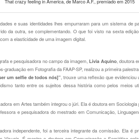
That crazy feeling in America, de Marco A.F., premiado em 2015
alidades e suas identidades lhes empurraram para um sistema de p
ido da outra, se complementando. O que foi visto na sexta edição f
e com a elasticidade de uma imagem digital.
ógrafa e pesquisadora no campo da imagem,
Lívia Aquino
, doutora 
s-graduação em Fotografia da FAAP-SP, realizou a primeira palestr
r um selfie de todos nós]”
, trouxe uma reflexão que evidenciou
ismo tanto entre os sujeitos dessa história como pelos meios ut
isadora em Artes também integrou o júri. Ela é doutora em Sociologi
ofessora e pesquisadora do mestrado em Comunicação, Linguagens e
uradora independente, foi a terceira integrante da comissão. Ela é p
es Visuais. É mestre e doutora em Comunicação e Semiótica p