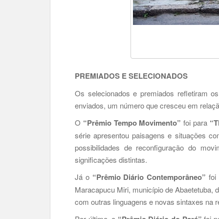
PREMIADOS E SELECIONADOS
Os selecionados e premiados refletiram os
enviados, um número que cresceu em relação
O
“Prêmio Tempo Movimento”
foi para
“T
série apresentou paisagens e situações co
possibilidades de reconfiguração do movi
significações distintas.
Já o
“Prêmio Diário Contemporâneo”
foi
Maracapucu Miri, município de Abaetetuba, de 
com outras linguagens e novas sintaxes na re
Por último, o
foi p