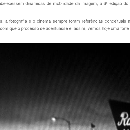
tabelecessem dinâmicas de mobilidade da imagem, a 6ª edição do 
, a fotografia e o cinema sempre foram referências conceituais 
z com que o processo se acentuasse e, assim, vemos hoje uma forte