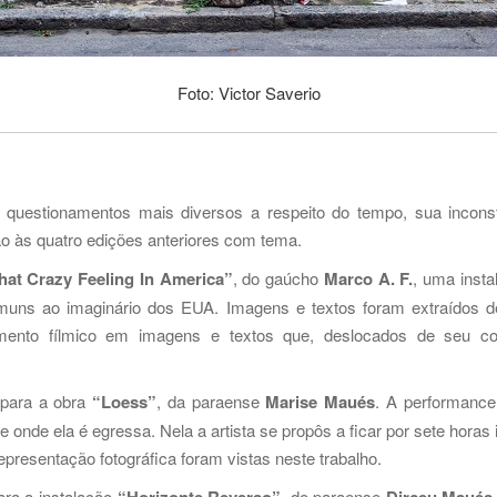
Foto: Victor Saverio
 questionamentos mais diversos a respeito do tempo, sua inconst
 às quatro edições anteriores com tema.
hat Crazy Feeling In America”
, do gaúcho
Marco A. F.
, uma inst
muns ao imaginário dos EUA. Imagens e textos foram extraídos d
mento fílmico em imagens e textos que, deslocados de seu con
 para a obra
“Loess”
, da paraense
Marise Maués
. A performance 
onde ela é egressa. Nela a artista se propôs a ficar por sete horas 
presentação fotográfica foram vistas neste trabalho.
ara a instalação
, do paraense