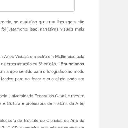
arceria, no qual algo que uma linguagem não
oi justamente isso, narrativas visuais mais
em Artes Visuais e mestre em Multimeios pela
a da programação da 6ª edição.
“Enunciados
 um amplo sentido para o fotográfico no modo
ilizados para se fazer o que ainda pode ser
a pela Universidade Federal do Ceará e mestre
 Cultura e professora de História da Arte,
rofessora do Instituto de Ciências da Arte da
ela PUC-SP e também tem pós-doutorado em