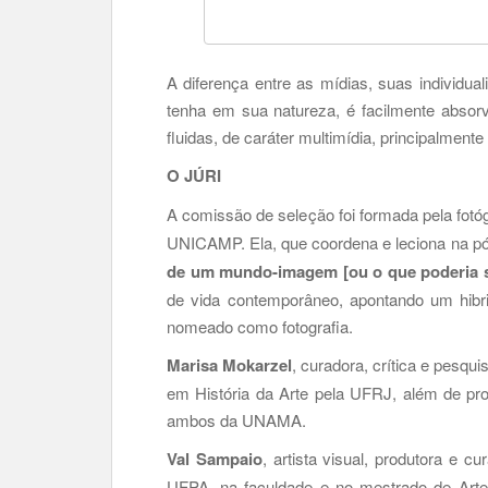
A diferença entre as mídias, suas individu
tenha em sua natureza, é facilmente absorv
fluidas, de caráter multimídia, principalment
O JÚRI
A comissão de seleção foi formada pela fot
UNICAMP. Ela, que coordena e leciona na pó
de um mundo-imagem [ou o que poderia se
de vida contemporâneo, apontando um hibrid
nomeado como fotografia.
Marisa Mokarzel
, curadora, crítica e pesqu
em História da Arte pela UFRJ, além de pr
ambos da UNAMA.
Val Sampaio
, artista visual, produtora e c
UFPA, na faculdade e no mestrado de Art