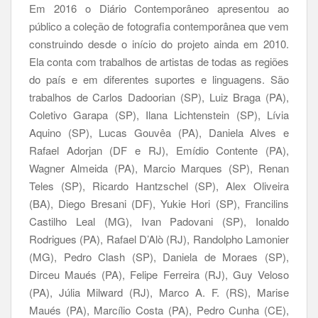
Em 2016 o Diário Contemporâneo apresentou ao
público a coleção de fotografia contemporânea que vem
construindo desde o início do projeto ainda em 2010.
Ela conta com trabalhos de artistas de todas as regiões
do país e em diferentes suportes e linguagens. São
trabalhos de Carlos Dadoorian (SP), Luiz Braga (PA),
Coletivo Garapa (SP), Ilana Lichtenstein (SP), Lívia
Aquino (SP), Lucas Gouvêa (PA), Daniela Alves e
Rafael Adorjan (DF e RJ), Emídio Contente (PA),
Wagner Almeida (PA), Marcio Marques (SP), Renan
Teles (SP), Ricardo Hantzschel (SP), Alex Oliveira
(BA), Diego Bresani (DF), Yukie Hori (SP), Francilins
Castilho Leal (MG), Ivan Padovani (SP), Ionaldo
Rodrigues (PA), Rafael D’Alò (RJ), Randolpho Lamonier
(MG), Pedro Clash (SP), Daniela de Moraes (SP),
Dirceu Maués (PA), Felipe Ferreira (RJ), Guy Veloso
(PA), Júlia Milward (RJ), Marco A. F. (RS), Marise
Maués (PA), Marcílio Costa (PA), Pedro Cunha (CE),