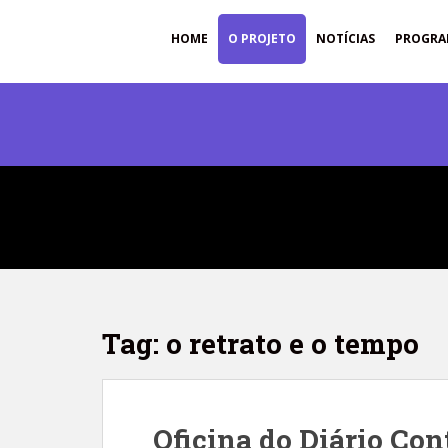
S
k
HOME
O PROJETO
NOTÍCIAS
PROGRA
i
p
t
o
m
a
i
n
c
o
n
t
e
Tag: o retrato e o tempo
n
t
Oficina do Diário Con